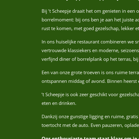
Bij ’t Scheepje draait het om genieten in een
borrelmoment: bij ons ben je aan het juiste a
rust te komen, met goed gezelschap, lekker e
In ons huiselijke restaurant combineren we 
vertrouwde klassiekers en moderne, seizoensg
verfijnd diner of borrelplank op het terras, b
Een van onze grote troeven is ons ruime terras
ontspannen middag of avond. Binnen heerst e
’t Scheepje is ook zeer geschikt voor gezelsc
eten en drinken.
Dankzij onze gunstige ligging en ruime, grati
toertocht met de auto. Even pauzeren, oplade
Ons enthousiaste team staat klaar om je ee