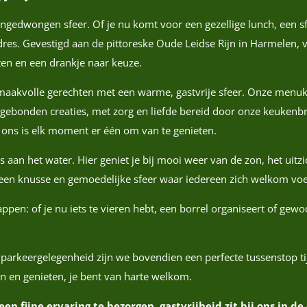
 ongedwongen sfeer. Of je nu komt voor een gezellige lunch, een 
dres. Gevestigd aan de pittoreske Oude Leidse Rijn in Harmelen, v
ten en een drankje naar keuze.
smaakvolle gerechten met een warme, gastvrije sfeer. Onze menuk
ebonden creaties, met zorg en liefde bereid door onze keukenbri
ij ons is elk moment er één om van te genieten.
 aan het water. Hier geniet je bij mooi weer van de zon, het uitzi
en knusse en gemoedelijke sfeer waar iedereen zich welkom voe
happen: of je nu iets te vieren hebt, een borrel organiseert of g
s parkeergelegenheid zijn we bovendien een perfecte tussenstop ti
n en genieten, je bent van harte welkom.
n fijne ervaring te bezorgen, gastvrijheid zit bij ons in de 